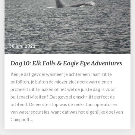
30 juni 2022
Dag 10: Elk Falls & Eagle Eye Adventures
Dag
10:
Ken je dat gevoel wanneer je achter een raam zit te
Elk
ontbijten, je buiten de miezer ziet neerdwarrelen en
Falls
&
probeert uit te maken of het wel de juiste dag is voor
Eagle
buitenactiviteiten? Dat gevoel omschrijft perfect de
Eye
ochtend. De eerste stop was de reeks touroperatoren
Adventures
van waterexcursies, want dat was het eigenlijke doel van
Campbell …