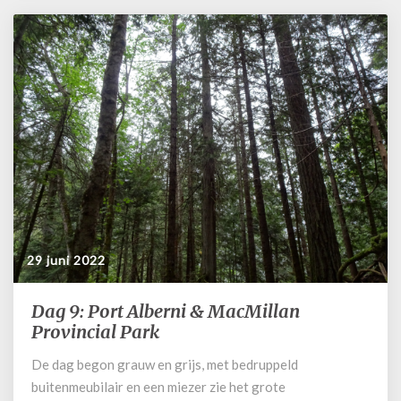
29 juni 2022
Dag 9: Port Alberni & MacMillan
Dag
9:
Provincial Park
Port
De dag begon grauw en grijs, met bedruppeld
Alberni
buitenmeubilair en een miezer zie het grote
&