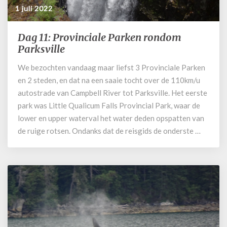
1 juli 2022
Dag 11: Provinciale Parken rondom
Dag
11:
Parksville
Provinciale
We bezochten vandaag maar liefst 3 Provinciale Parken
Parken
en 2 steden, en dat na een saaie tocht over de 110km/u
rondom
Parksville
autostrade van Campbell River tot Parksville. Het eerste
park was Little Qualicum Falls Provincial Park, waar de
lower en upper waterval het water deden opspatten van
de ruige rotsen. Ondanks dat de reisgids de onderste …