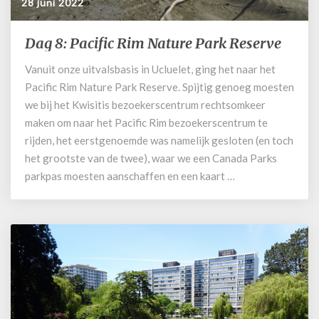
28 juni 2022
Dag 8: Pacific Rim Nature Park Reserve
Dag
8:
Vanuit onze uitvalsbasis in Ucluelet, ging het naar het
Pacific
Pacific Rim Nature Park Reserve. Spijtig genoeg moesten
Rim
Nature
we bij het Kwisitis bezoekerscentrum rechtsomkeer
Park
maken om naar het Pacific Rim bezoekerscentrum te
Reserve
rijden, het eerstgenoemde was namelijk gesloten (en toch
het grootste van de twee), waar we een Canada Parks
parkpas moesten aanschaffen en een kaart …