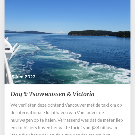
25 juni 2022
Dag 5: Tsawwassen & Victoria
Dag
5:
We verlieten deze ochtend Vancouver met de taxi om op
Tsawwassen
de internationale luchthaven van Vancouver de
&
Victoria
huurwagen op te halen. Verrassend was dat de meter liep
en dat hij iets boven het vaste tarief van $34 uitkwam.