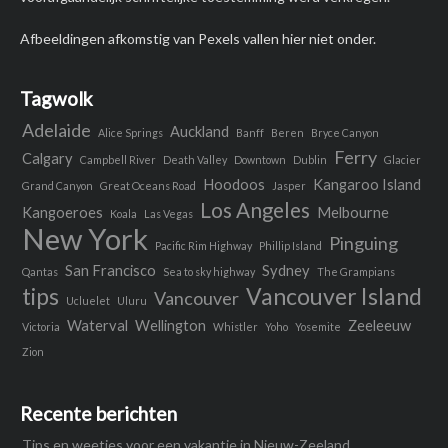
Afbeeldingen afkomstig van Pexels vallen hier niet onder.
Tagwolk
Adelaide
Auckland
Alice Springs
Banff
Beren
Bryce Canyon
Ferry
Calgary
Campbell River
Death Valley
Downtown
Dublin
Glacier
Hoodoos
Kangaroo Island
Grand Canyon
Great Oceans Road
Jasper
Los Angeles
Kangoeroes
Melbourne
Koala
Las Vegas
New York
Pinguing
Pacific Rim Highway
Phillip Island
San Francisco
Sydney
Qantas
Sea to sky highway
The Grampians
tips
Vancouver Island
Vancouver
Ucluelet
Uluru
Waterval
Wellington
Zeeleeuw
Victoria
Whistler
Yoho
Yosemite
Zion
Recente berichten
Tips en weetjes voor een vakantie in Nieuw-Zeeland