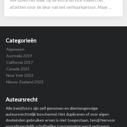
We zullen het maar op de extra service steken, het
afzetten voor de deur van het verhuurkantoor. Maar …
Categorieën
Algemeen
Australia 2019
California 2017
Canada 2022
New York 2023
Nieuw-Zeeland 2023
Auteursrecht
Alle (reis)foto’s zijn zelf genomen en dientengevolge
auteursrechtelijk beschermd. Het dupliceren of voor eigen
doeleinden gebruiken ervan is niet toegestaan, tenzij hiervoor
voorafgaandelijk schriftelijke toestemming werd verkregen.