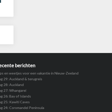
ecente berichten
ps en weetjes voor een vakantie in Nieuw-Zeeland
g 29: Auckland & terugreis
g 28: Auckland
ag 27: Whangarei
g 26: Bay of Islands
g 25: Kawiti Caves
g 24: Coromandel Peninsula