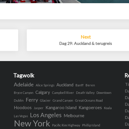
Next
Dag 29: Auckland & terugreis
Tagwolk
R
Adelaide
Ti
Auckland
Alice Springs
Banff
Beren
Da
Calgary
Bryce Canyon
Campbell River
Death Valley
Downtown
Da
Ferry
Dublin
Glacier
Grand Canyon
Great Oceans Road
D
Hoodoos
Kangaroo Island
Kangoeroes
Jasper
Koala
Da
Los Angeles
Melbourne
Las Vegas
Da
New York
Da
Pacific Rim Highway
Phillip Island