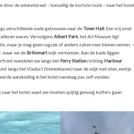
 door de winkelstraat – toevallig de kortste route – naar het hote
gs verschillende oude gebouwen naar de
Town Hall
. Een vrij smal
alleren waren. Vervolgens
Albert Park
, het
Art Museum
ligt
atis, maar je mag geen rugzak of andere zaken mee binnen nemen. –
r, waar we de
Britomart
wijk verkennen. Aan de kade liggen
erfront wandelen we langs het
Ferry Station
richting
Harbour
 slot langs het Viaduct (binnenhaven) naar de wijk met eten, eentje
eerde aanduiding in het hotel vandaag pas zelf vonden.
g naar het hotel, want we moeten spijtig genoeg koffers gaan