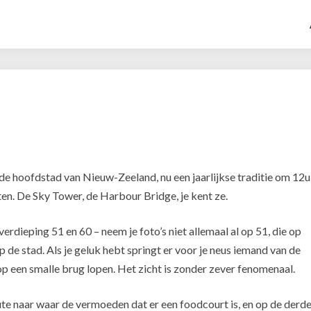
Dag
28:
Auckland
de hoofdstad van Nieuw-Zeeland, nu een jaarlijkse traditie om 12u
en. De Sky Tower, de Harbour Bridge, je kent ze.
 verdieping 51 en 60 – neem je foto’s niet allemaal al op 51, die op
p de stad. Als je geluk hebt springt er voor je neus iemand van de
r op een smalle brug lopen. Het zicht is zonder zever fenomenaal.
ute naar waar de vermoeden dat er een foodcourt is, en op de derd