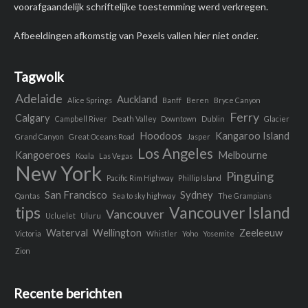
voorafgaandelijk schriftelijke toestemming werd verkregen.
Afbeeldingen afkomstig van Pexels vallen hier niet onder.
Tagwolk
Adelaide
Auckland
Alice Springs
Banff
Beren
Bryce Canyon
Ferry
Calgary
Campbell River
Death Valley
Downtown
Dublin
Glacier
Hoodoos
Kangaroo Island
Grand Canyon
Great Oceans Road
Jasper
Los Angeles
Kangoeroes
Melbourne
Koala
Las Vegas
New York
Pinguing
Pacific Rim Highway
Phillip Island
San Francisco
Sydney
Qantas
Sea to sky highway
The Grampians
tips
Vancouver Island
Vancouver
Ucluelet
Uluru
Waterval
Wellington
Zeeleeuw
Victoria
Whistler
Yoho
Yosemite
Zion
Recente berichten