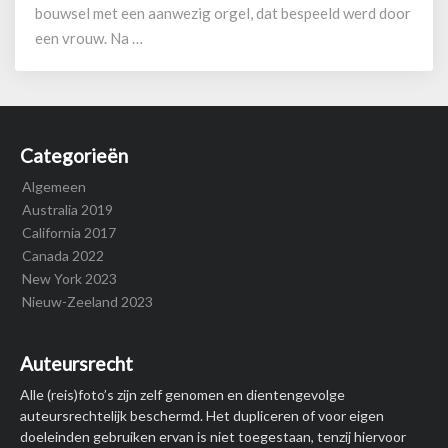
bouwsel met een aanwezig orgel, dat bespeeld werd door
een vrouw. Na …
Categorieën
Algemeen
Australia 2019
California 2017
Canada 2022
New York 2023
Nieuw-Zeeland 2023
Auteursrecht
Alle (reis)foto’s zijn zelf genomen en dientengevolge
auteursrechtelijk beschermd. Het dupliceren of voor eigen
doeleinden gebruiken ervan is niet toegestaan, tenzij hiervoor