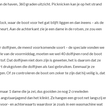
n de haven, 360 graden uitzicht. Picknicken kan je op het strand
 Rock
, waar de boot voor het gat blijft liggen en dan ineens – als de
heurt. Aan de achterkant zie je een dame in de rotsen, ze zou een
 dolfijnen, de meest voorkomende soort – de speciale vonden we
 wie van de voormiddag, moeten we wel 40 dolfijnen rond de boot
f. Dat dolfijnen niet dom zijn is geweten, het is daarom dat ze
t drukgolven die dolfijnen als taxi gebruiken. Eenmaal je ze
n. Of ze controleren de boot om zeker te zijn dat hij veilig is, dat
s maar 1 dame die ja zei, dus gooiden ze nog 2 crewleden
angstaanjagend dan het klinkt. Ze hangen een groot net langszij e
at voor- en achterwaarts waardoor je zoals in een wasmachine wat