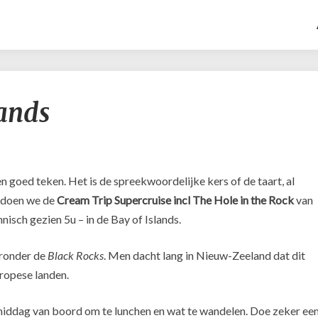
Dag
lands
26:
Bay
of
Islands
n goed teken. Het is de spreekwoordelijke kers of de taart, al
 doen we de
Cream Trip Supercruise incl The Hole in the Rock
van
hnisch gezien 5u – in de Bay of Islands.
aronder de
Black Rocks
. Men dacht lang in Nieuw-Zeeland dat dit
Europese landen.
middag van boord om te lunchen en wat te wandelen. Doe zeker ee