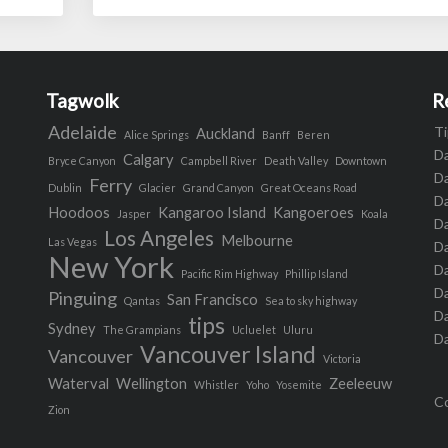
Tagwolk
R
Adelaide
Ti
Auckland
Alice Springs
Banff
Beren
Da
Calgary
Bryce Canyon
Campbell River
Death Valley
Downtown
Da
Ferry
Dublin
Glacier
Grand Canyon
Great Oceans Road
D
Hoodoos
Kangaroo Island
Kangoeroes
Jasper
Koala
Da
Los Angeles
Melbourne
Las Vegas
Da
New York
Da
Pacific Rim Highway
Phillip Island
D
Pinguing
San Francisco
Qantas
Sea to sky highway
Da
tips
Sydney
The Grampians
Ucluelet
Uluru
Da
Vancouver Island
Vancouver
Victoria
Waterval
Wellington
Zeeleeuw
Whistler
Yoho
Yosemite
Co
Zion