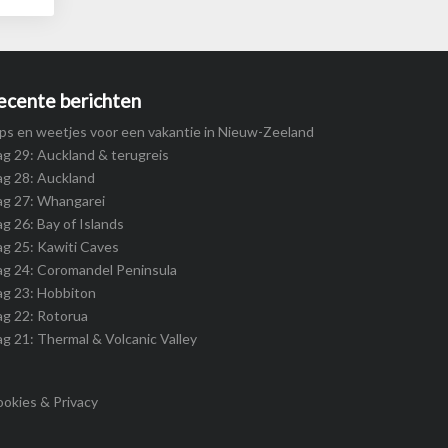
ecente berichten
ps en weetjes voor een vakantie in Nieuw-Zeeland
g 29: Auckland & terugreis
g 28: Auckland
ag 27: Whangarei
g 26: Bay of Islands
g 25: Kawiti Caves
g 24: Coromandel Peninsula
ag 23: Hobbiton
g 22: Rotorua
g 21: Thermal & Volcanic Valley
okies & Privacy