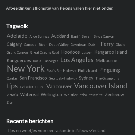
Afbeeldingen afkomstig van Pexels vallen hier niet onder.
Tagwolk
Adelaide
Auckland
Alice Springs
Banff
Beren
Bryce Canyon
Ferry
Calgary
Campbell River
Death Valley
Downtown
Dublin
Glacier
Hoodoos
Kangaroo Island
Grand Canyon
Great Oceans Road
Jasper
Los Angeles
Kangoeroes
Melbourne
Koala
Las Vegas
New York
Pinguing
Pacific Rim Highway
Phillip Island
San Francisco
Sydney
Qantas
Sea to sky highway
The Grampians
tips
Vancouver Island
Vancouver
Ucluelet
Uluru
Waterval
Wellington
Zeeleeuw
Victoria
Whistler
Yoho
Yosemite
Zion
Recente berichten
Tips en weetjes voor een vakantie in Nieuw-Zeeland