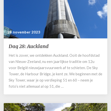
28 november 2023
Dag 28: Auckland
Dag
28:
Het is zover, we ontdekken Auckland. Ooit de hoofdstad
Auckland
van Nieuw-Zeeland, nu een jaarlijkse traditie om 12u
voor België nieuwjaarsvuurwerk af te schieten. De Sky
Tower, de Harbour Bridge, je kent ze. We beginnen met de
Sky Tower, waar je op verdieping 51 en 60 – neem je
foto’s niet allemaal al op 51, die …