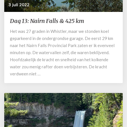
3 juli 2022
Dag 13: Nairn Falls & 425 km
Dag
13:
Het was 27 graden in Whistler, maar we stonden koel
Nairn
geparkeerd in de ondergrondse garage. De eerst 29 km
Falls
&
naar het Nairn Falls Provincial Park zaten er ik evenveel
425
minuten op. De watervallen zelf, die waren beklijvend.
km
Hoofdzakelijk de kracht en snelheid van het kolkende
water zou menig rafter doen verbijsteren. De kracht
verdween niet …