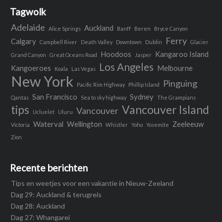
Tagwolk
Adelaide
Auckland
Alice Springs
Banff
Beren
Bryce Canyon
Ferry
Calgary
Campbell River
Death Valley
Downtown
Dublin
Glacier
Hoodoos
Kangaroo Island
Grand Canyon
Great Oceans Road
Jasper
Los Angeles
Kangoeroes
Melbourne
Koala
Las Vegas
New York
Pinguing
Pacific Rim Highway
Phillip Island
San Francisco
Sydney
Qantas
Sea to sky highway
The Grampians
tips
Vancouver Island
Vancouver
Ucluelet
Uluru
Waterval
Wellington
Zeeleeuw
Victoria
Whistler
Yoho
Yosemite
Zion
Recente berichten
Tips en weetjes voor een vakantie in Nieuw-Zeeland
Dag 29: Auckland & terugreis
Dag 28: Auckland
Dag 27: Whangarei