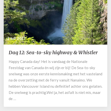
2 juli 2022
Dag 12: Sea-to-sky highway & Whistler
Dag
12:
Happy Canada day! Het is vandaag de Nationale
Sea-
Feestdag van Canada én wij zijn er bij! De Sea-to-sky
to-
sky
snelweg was onze eerste kennismaking met het vasteland
highway
na de overzetting met de ferry vanuit Nanaimo. We
&
hebben Vancouver Island nu definitief achter ons gelaten.
Whistler
De snelweg is prachtig.Wel ja, het asfalt is niet mis, maar
de …