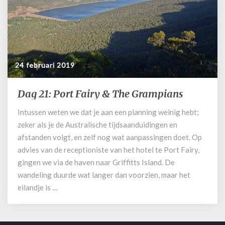
24 februari 2019
Dag 21: Port Fairy & The Grampians
Dag
21:
Intussen weten we dat je aan een planning weinig hebt;
Port
zeker als je de Australische tijdsaanduidingen en
Fairy
&
afstanden volgt, en zelf nog wat aanpassingen doet. Op
The
advies van de receptioniste van het hotel te Port Fairy,
Grampians
gingen we via de haven naar Griffitts Island. De
wandeling duurde wat langer dan voorzien, maar het
eilandje is …