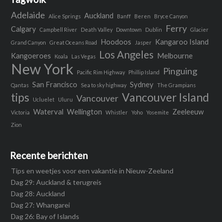
Adelaide
Auckland
Alice Springs
Banff
Beren
Bryce Canyon
Ferry
Calgary
Campbell River
Death Valley
Downtown
Dublin
Glacier
Hoodoos
Kangaroo Island
Grand Canyon
Great Oceans Road
Jasper
Los Angeles
Kangoeroes
Melbourne
Koala
Las Vegas
New York
Pinguing
Pacific Rim Highway
Phillip Island
San Francisco
Sydney
Qantas
Sea to sky highway
The Grampians
tips
Vancouver Island
Vancouver
Ucluelet
Uluru
Waterval
Wellington
Zeeleeuw
Victoria
Whistler
Yoho
Yosemite
Zion
Recente berichten
Tips en weetjes voor een vakantie in Nieuw-Zeeland
Dag 29: Auckland & terugreis
Dag 28: Auckland
Dag 27: Whangarei
Dag 26: Bay of Islands