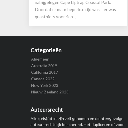
nabijgelegen Cape Liptrap Coastal Park.
Doordat er maar beperkte tijd was – er was
quasi niets voorzien -, …
Categorieën
Algemeen
Australia 2019
California 2017
Canada 2022
New York 2023
Nieuw-Zeeland 2023
Auteursrecht
Alle (reis)foto’s zijn zelf genomen en dientengevolge
auteursrechtelijk beschermd. Het dupliceren of voor