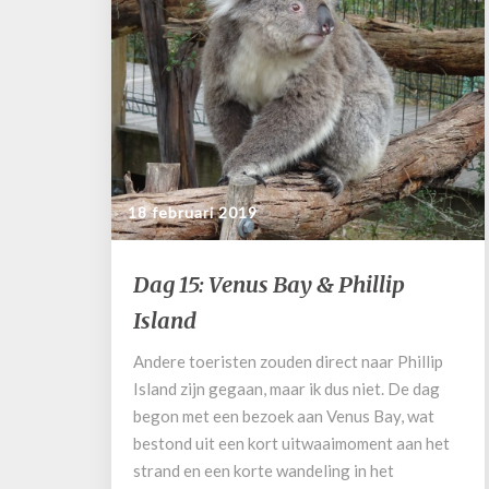
18 februari 2019
Dag
Dag 15: Venus Bay & Phillip
15:
Island
Venus
Bay
Andere toeristen zouden direct naar Phillip
&
Island zijn gegaan, maar ik dus niet. De dag
Phillip
Island
begon met een bezoek aan Venus Bay, wat
bestond uit een kort uitwaaimoment aan het
strand en een korte wandeling in het