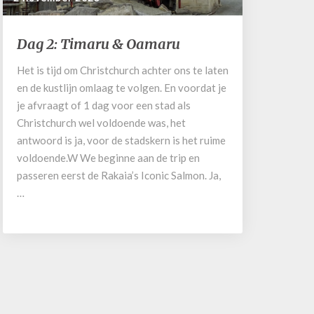
Dag
Dag 2: Timaru & Oamaru
2:
Timaru
Het is tijd om Christchurch achter ons te laten
&
en de kustlijn omlaag te volgen. En voordat je
Oamaru
je afvraagt of 1 dag voor een stad als
Christchurch wel voldoende was, het
antwoord is ja, voor de stadskern is het ruime
voldoende.W We beginne aan de trip en
passeren eerst de Rakaia’s Iconic Salmon. Ja,
…