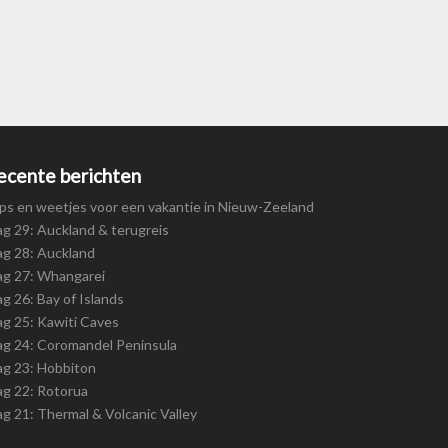
ecente berichten
ps en weetjes voor een vakantie in Nieuw-Zeeland
g 29: Auckland & terugreis
g 28: Auckland
ag 27: Whangarei
g 26: Bay of Islands
g 25: Kawiti Caves
g 24: Coromandel Peninsula
ag 23: Hobbiton
g 22: Rotorua
g 21: Thermal & Volcanic Valley