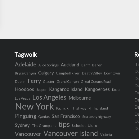
Tagwolk
R
Adelaide
Ti
Auckland
Alice Springs
Banff
Beren
Da
Calgary
Bryce Canyon
Campbell River
Death Valley
Downtown
Da
Ferry
Dublin
Glacier
Grand Canyon
Great Oceans Road
D
Hoodoos
Kangaroo Island
Kangoeroes
Jasper
Koala
Da
Los Angeles
Melbourne
Las Vegas
Da
New York
Da
Pacific Rim Highway
Phillip Island
D
Pinguing
San Francisco
Qantas
Sea to sky highway
Da
tips
Sydney
The Grampians
Ucluelet
Uluru
Da
Vancouver Island
Vancouver
Victoria