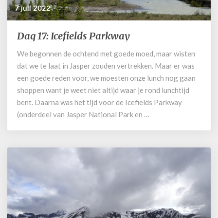
7 juli 2022
Dag 17: Icefields Parkway
Dag
17:
We begonnen de ochtend met goede moed, maar wisten
Icefields
dat we te laat in Jasper zouden vertrekken. Maar er was
Parkway
een goede reden voor, we moesten onze lunch nog gaan
shoppen want je weet niet altijd waar je rond lunchtijd
bent. Daarna was het tijd voor de Icefields Parkway
(onderdeel van Jasper National Park en …