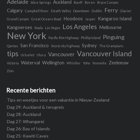
Adelaide
Auckland
Alice Springs
Banff
Beren
Bryce Canyon
Ferry
Calgary
Campbell River
Death Valley
Downtown
Dublin
Glacier
Hoodoos
Kangaroo Island
Grand Canyon
Great Oceans Road
Jasper
Los Angeles
Kangoeroes
Melbourne
Koala
Las Vegas
New York
Pinguing
Pacific Rim Highway
Phillip Island
San Francisco
Sydney
Qantas
Sea to sky highway
The Grampians
tips
Vancouver Island
Vancouver
Ucluelet
Uluru
Waterval
Wellington
Zeeleeuw
Victoria
Whistler
Yoho
Yosemite
Zion
Recente berichten
Tips en weetjes voor een vakantie in Nieuw-Zeeland
Dag 29: Auckland & terugreis
Dag 28: Auckland
Dag 27: Whangarei
Dag 26: Bay of Islands
Dag 25: Kawiti Caves