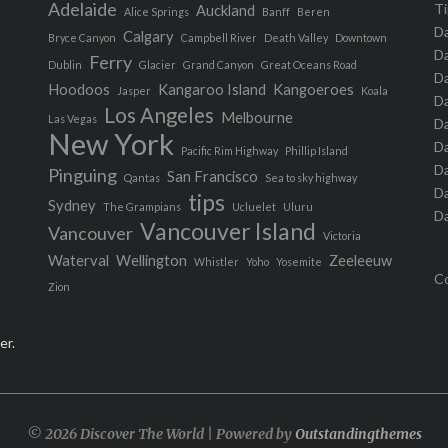
Adelaide
Ti
Auckland
Alice Springs
Banff
Beren
Da
Calgary
Bryce Canyon
Campbell River
Death Valley
Downtown
Da
Ferry
Dublin
Glacier
Grand Canyon
Great Oceans Road
D
Hoodoos
Kangaroo Island
Kangoeroes
Jasper
Koala
Da
Los Angeles
Melbourne
Las Vegas
Da
New York
Da
Pacific Rim Highway
Phillip Island
D
Pinguing
San Francisco
Qantas
Sea to sky highway
Da
tips
Sydney
The Grampians
Ucluelet
Uluru
Da
Vancouver Island
Vancouver
Victoria
Waterval
Wellington
Zeeleeuw
Whistler
Yoho
Yosemite
Co
Zion
er.
© 2026 Discover The World | Powered by
Outstandingthemes