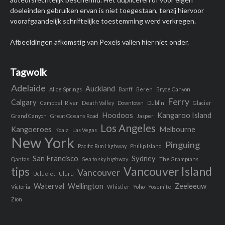
doeleinden gebruiken ervan is niet toegestaan, tenzij hiervoor
voorafgaandelijk schriftelijke toestemming werd verkregen.
Afbeeldingen afkomstig van Pexels vallen hier niet onder.
Tagwolk
Adelaide
Auckland
Alice Springs
Banff
Beren
Bryce Canyon
Ferry
Calgary
Campbell River
Death Valley
Downtown
Dublin
Glacier
Hoodoos
Kangaroo Island
Grand Canyon
Great Oceans Road
Jasper
Los Angeles
Kangoeroes
Melbourne
Koala
Las Vegas
New York
Pinguing
Pacific Rim Highway
Phillip Island
San Francisco
Sydney
Qantas
Sea to sky highway
The Grampians
tips
Vancouver Island
Vancouver
Ucluelet
Uluru
Waterval
Wellington
Zeeleeuw
Victoria
Whistler
Yoho
Yosemite
Zion