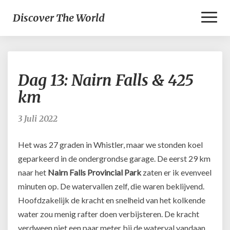
Toggl
Discover The World
Naviga
Dag
Dag 13: Nairn Falls & 425
13:
Nairn
km
Falls
&
3 Juli 2022
425
km
Het was 27 graden in Whistler, maar we stonden koel
geparkeerd in de ondergrondse garage. De eerst 29 km
naar het
Nairn Falls Provincial Park
zaten er ik evenveel
minuten op. De watervallen zelf, die waren beklijvend.
Hoofdzakelijk de kracht en snelheid van het kolkende
water zou menig rafter doen verbijsteren. De kracht
verdween niet een paar meter bij de waterval vandaan,