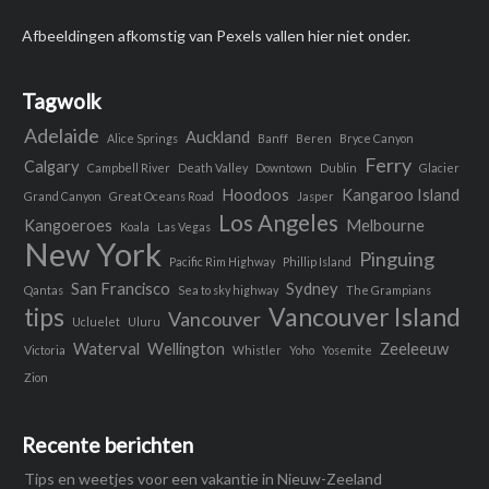
Afbeeldingen afkomstig van Pexels vallen hier niet onder.
Tagwolk
Adelaide
Auckland
Alice Springs
Banff
Beren
Bryce Canyon
Ferry
Calgary
Campbell River
Death Valley
Downtown
Dublin
Glacier
Hoodoos
Kangaroo Island
Grand Canyon
Great Oceans Road
Jasper
Los Angeles
Kangoeroes
Melbourne
Koala
Las Vegas
New York
Pinguing
Pacific Rim Highway
Phillip Island
San Francisco
Sydney
Qantas
Sea to sky highway
The Grampians
tips
Vancouver Island
Vancouver
Ucluelet
Uluru
Waterval
Wellington
Zeeleeuw
Victoria
Whistler
Yoho
Yosemite
Zion
Recente berichten
Tips en weetjes voor een vakantie in Nieuw-Zeeland