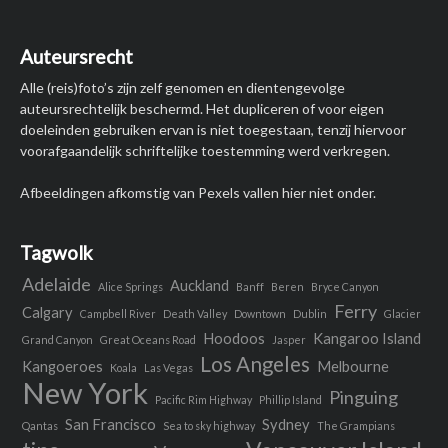
Auteursrecht
Alle (reis)foto’s zijn zelf genomen en dientengevolge
auteursrechtelijk beschermd. Het dupliceren of voor eigen
doeleinden gebruiken ervan is niet toegestaan, tenzij hiervoor
voorafgaandelijk schriftelijke toestemming werd verkregen.
Afbeeldingen afkomstig van Pexels vallen hier niet onder.
Tagwolk
Adelaide
Auckland
Alice Springs
Banff
Beren
Bryce Canyon
Ferry
Calgary
Campbell River
Death Valley
Downtown
Dublin
Glacier
Hoodoos
Kangaroo Island
Grand Canyon
Great Oceans Road
Jasper
Los Angeles
Kangoeroes
Melbourne
Koala
Las Vegas
New York
Pinguing
Pacific Rim Highway
Phillip Island
San Francisco
Sydney
Qantas
Sea to sky highway
The Grampians