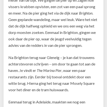
meter van de dijk. We gingen de pier op en zagen hoe
vissers krabben opvisten, een zot van een paal sprong
en meer. Na de pier ging het via de dijk naar
Brighton
.
Geen geplande wandeling, maar wel leuk. Ware het niet
dat de dijk halfweg ophield en we ons een weg via het
dorp moesten zoeken. Eenmaal in Brighton, gingen we
ook daar de pier op, waar de jeugd veelvuldig tegen
advies van de redders in van de pier sprongen.
Na Brighton terug naar Glenelg – je kan dat trouwens
achterstevoren schrijven – om door te gaan tot aan de
haven. Je vindt er
The Marina Pier
, waar een paar
restaurants zijn
. Eerder bij toeval ontdekt door een
witte brug. Hierna ging het terug naar Mosely Square
voor het diner en de tram huiswaards.
Eenmaal terug in Adelaide, maakten we nog een