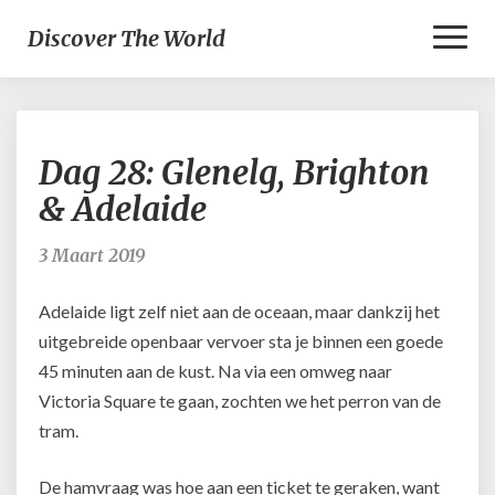
Toggl
Discover The World
Naviga
Dag
Dag 28: Glenelg, Brighton
28:
Glenelg,
& Adelaide
Brighton
&
3 Maart 2019
Adelaide
Adelaide ligt zelf niet aan de oceaan, maar dankzij het
uitgebreide openbaar vervoer sta je binnen een goede
45 minuten aan de kust. Na via een omweg naar
Victoria Square te gaan, zochten we het perron van de
tram.
De hamvraag was hoe aan een ticket te geraken, want