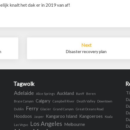
lijk knalt het dak er in 2019 van af!
Next
n
Disaster recovery plan
Tagwolk
R
Adelaide
Ti
Auckland
Alice Springs
Banff
Beren
Da
Calgary
Bryce Canyon
Campbell River
Death Valley
Downtown
Da
Ferry
Dublin
Glacier
Grand Canyon
Great Oceans Road
D
Hoodoos
Kangaroo Island
Kangoeroes
Jasper
Koala
Da
Los Angeles
Melbourne
Las Vegas
Da