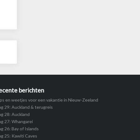
ecente berichten
ps en weetjes voor een vakantie in Nieuw-Zeeland
g 29: Auckland & terugreis
g 28: Auckland
ag 27: Whangarei
g 26: Bay of Islands
g 25: Kawiti Caves