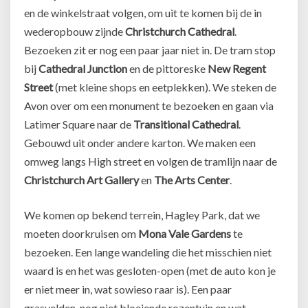
en de winkelstraat volgen, om uit te komen bij de in
wederopbouw zijnde
Christchurch Cathedral
.
Bezoeken zit er nog een paar jaar niet in. De tram stop
bij
Cathedral Junction
en de pittoreske
New Regent
Street
(met kleine shops en eetplekken). We steken de
Avon over om een monument te bezoeken en gaan via
Latimer Square naar de
Transitional Cathedral
.
Gebouwd uit onder andere karton. We maken een
omweg langs High street en volgen de tramlijn naar de
Christchurch Art Gallery
en
The Arts Center
.
We komen op bekend terrein, Hagley Park, dat we
moeten doorkruisen om
Mona Vale Gardens
te
bezoeken. Een lange wandeling die het misschien niet
waard is en het was gesloten-open (met de auto kon je
er niet meer in, wat sowieso raar is). Een paar
grasvelden, nog niet bloeiende rozentuin en wat