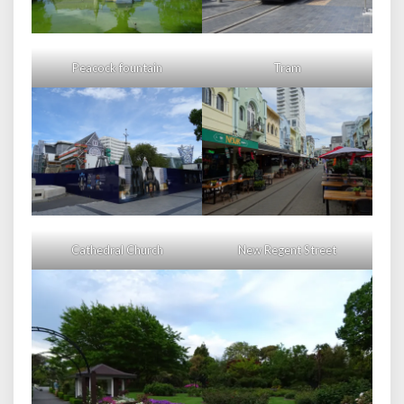
Peacock fountain
Tram
Cathedral Church
New Regent Street