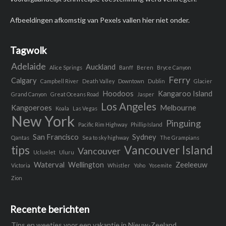
Afbeeldingen afkomstig van Pexels vallen hier niet onder.
Tagwolk
Adelaide
Auckland
Alice Springs
Banff
Beren
Bryce Canyon
Ferry
Calgary
Campbell River
Death Valley
Downtown
Dublin
Glacier
Hoodoos
Kangaroo Island
Grand Canyon
Great Oceans Road
Jasper
Los Angeles
Kangoeroes
Melbourne
Koala
Las Vegas
New York
Pinguing
Pacific Rim Highway
Phillip Island
San Francisco
Sydney
Qantas
Sea to sky highway
The Grampians
tips
Vancouver Island
Vancouver
Ucluelet
Uluru
Waterval
Wellington
Zeeleeuw
Victoria
Whistler
Yoho
Yosemite
Zion
Recente berichten
Tips en weetjes voor een vakantie in Nieuw-Zeeland